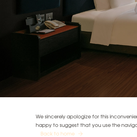
We sincerely apologize for this inconvenie
happy to suggest that you use the navigat
Back to home