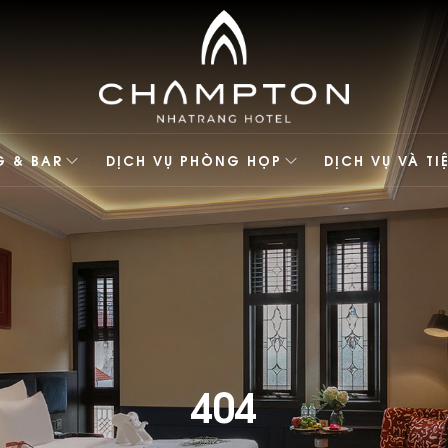
G & BAR
DỊCH VỤ PHÒNG HỌP
DỊCH VỤ VÀ TI
404