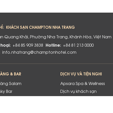
HỈ:
KHÁCH SẠN CHAMPTON NHA TRANG
rần Quang Khải, Phường Nha Trang, Khánh Hòa, Việt Nam
thoại:
Hotline:
+84 85 909 3838
+84 81 213 0000
:
info.nhatrang@champtonhotel.com
HÀNG & BAR
DỊCH VỤ VÀ TIỆN NGHI
hàng Salam
Apsara Spa & Wellness
Sky Bar
Dịch vụ khách sạn
Lobby Lounge