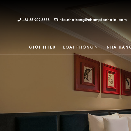
+84 85 909 3838
info.nhatrang@champtonhotel.com
GIỚI THIỆU
LOẠI PHÒNG
NHÀ HÀN