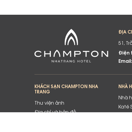
ĐỊA C
51, T
Điện 
Email
KHÁCH SẠN CHAMPTON NHA
NHÀ 
TRANG
Nhà 
Thư viện ảnh
Katé 
Địa chỉ và bản đồ
Diya 
Giới thiệu