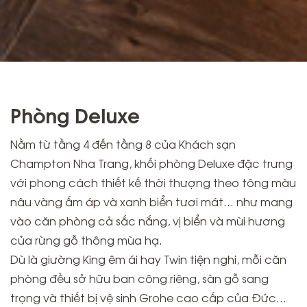
Phòng Deluxe
Nằm từ tầng 4 đến tầng 8 của Khách sạn
Champton Nha Trang, khối phòng Deluxe đặc trưng
với phong cách thiết kế thời thượng theo tông màu
nâu vàng ấm áp và xanh biển tươi mát… như mang
vào căn phòng cả sắc nắng, vị biển và mùi hương
của rừng gỗ thông mùa hạ.
Dù là giường King êm ái hay Twin tiện nghi, mỗi căn
phòng đều sở hữu ban công riêng, sàn gỗ sang
trọng và thiết bị vệ sinh Grohe cao cấp của Đức…