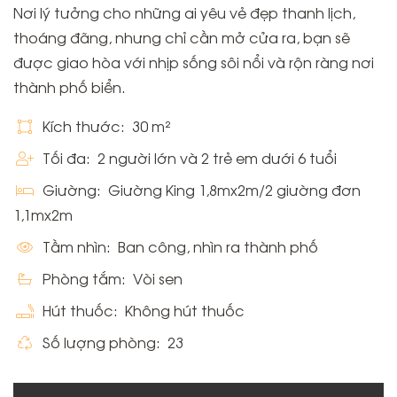
Nơi lý tưởng cho những ai yêu vẻ đẹp thanh lịch,
thoáng đãng, nhưng chỉ cần mở cửa ra, bạn sẽ
được giao hòa với nhịp sống sôi nổi và rộn ràng nơi
thành phố biển.
Kích thước:
30 m²
Tối đa:
2 người lớn và 2 trẻ em dưới 6 tuổi
Giường:
Giường King 1,8mx2m/2 giường đơn
1,1mx2m
Tầm nhìn:
Ban công, nhìn ra thành phố
Phòng tắm:
Vòi sen
Hút thuốc:
Không hút thuốc
Số lượng phòng:
23