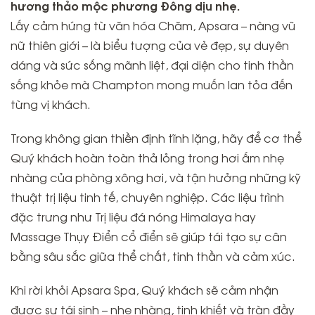
hương thảo mộc phương Đông dịu nhẹ.
Lấy cảm hứng từ văn hóa Chăm, Apsara – nàng vũ
nữ thiên giới – là biểu tượng của vẻ đẹp, sự duyên
dáng và sức sống mãnh liệt, đại diện cho tinh thần
sống khỏe mà Champton mong muốn lan tỏa đến
từng vị khách.
Trong không gian thiền định tĩnh lặng, hãy để cơ thể
Quý khách hoàn toàn thả lỏng trong hơi ấm nhẹ
nhàng của phòng xông hơi, và tận hưởng những kỹ
thuật trị liệu tinh tế, chuyên nghiệp. Các liệu trình
đặc trưng như Trị liệu đá nóng Himalaya hay
Massage Thụy Điển cổ điển sẽ giúp tái tạo sự cân
bằng sâu sắc giữa thể chất, tinh thần và cảm xúc.
Khi rời khỏi Apsara Spa, Quý khách sẽ cảm nhận
được sự tái sinh – nhẹ nhàng, tinh khiết và tràn đầy